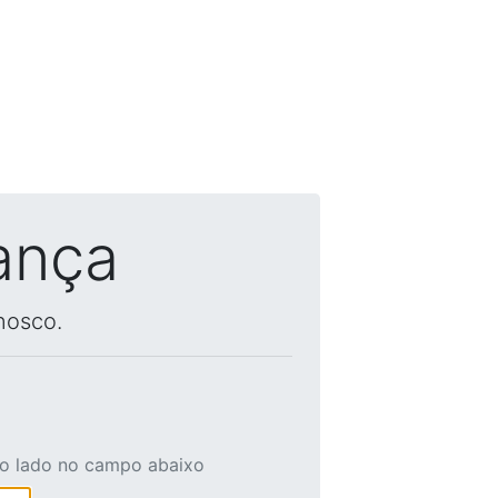
ança
nosco.
ao lado no campo abaixo