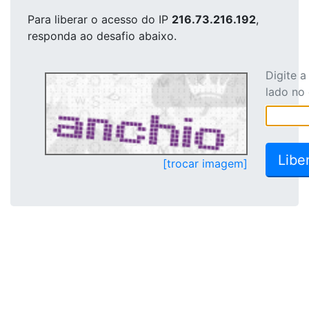
Para liberar o acesso
do IP
216.73.216.192
,
responda ao desafio abaixo.
Digite 
lado no
[trocar imagem]