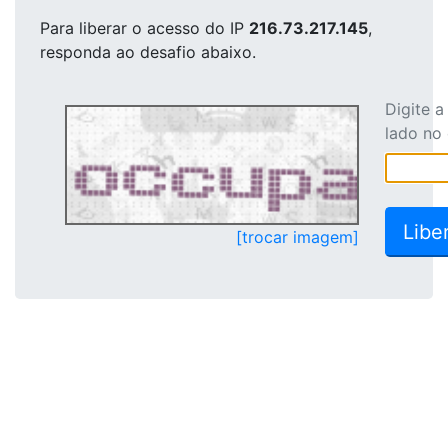
Para liberar o acesso
do IP
216.73.217.145
,
responda ao desafio abaixo.
Digite 
lado no
[trocar imagem]