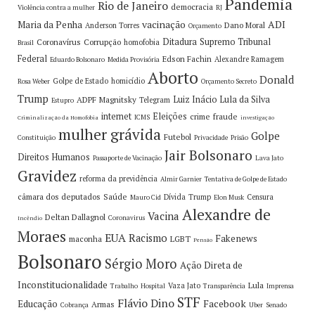
Pandemia
Rio de Janeiro
democracia
Violência contra a mulher
RJ
vacinação
ADI
Maria da Penha
Dano Moral
Anderson Torres
Orçamento
Ditadura
Supremo Tribunal
Coronavírus
Corrupção
homofobia
Brasil
Federal
Edson Fachin
Alexandre Ramagem
Eduardo Bolsonaro
Medida Provisória
Aborto
Donald
Golpe de Estado
homicídio
Rosa Weber
Orçamento Secreto
Trump
Luiz Inácio Lula da Silva
ADPF
Magnitsky
Telegram
Estupro
internet
Eleições
crime
fraude
ICMS
Criminalização da Homofobia
investigação
mulher grávida
Golpe
Futebol
Constituição
Privacidade
Prisão
Jair Bolsonaro
Direitos Humanos
Passaporte de Vacinação
Lava Jato
Gravidez
reforma da previdência
Almir Garnier
Tentativa de Golpe de Estado
câmara dos deputados
Saúde
Dívida
Trump
Censura
Mauro Cid
Elon Musk
Alexandre de
Vacina
Deltan Dallagnol
Coronavirus
Incêndio
Moraes
EUA
Racismo
Fakenews
maconha
LGBT
Pensão
Bolsonaro
Sérgio Moro
Ação Direta de
Inconstitucionalidade
Lula
Vaza Jato
Trabalho
Hospital
Transparência
Imprensa
STF
Flávio Dino
Facebook
Educação
Armas
Cobrança
Uber
Senado