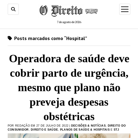
menu
de
abertur
7 de agosto de 2026
Posts marcados como “Hospital”
Operadora de saúde deve
cobrir parto de urgência,
mesmo que plano não
preveja despesas
obstétricas
POR REDAÇÃO EM 27 DE JULHO DE 2022 |
DECISÕES & NOTÍCIAS
,
DIREITO DO
CONSUMIDOR
,
DIREITO E SAÚDE
,
PLANOS DE SAÚDE & HOSPITAIS
E
STJ