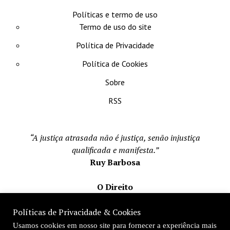
Políticas e termo de uso
Termo de uso do site
Política de Privacidade
Política de Cookies
Sobre
RSS
“A justiça atrasada não é justiça, senão injustiça
qualificada e manifesta.”
Ruy Barbosa
O Direito
Todos os direito reservados 1996-2026
Políticas de Privacidade & Cookies
Mateus Matos
Usamos cookies em nosso site para fornecer a experiência mais