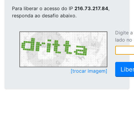
Para liberar o acesso
do IP
216.73.217.84
,
responda ao desafio abaixo.
Digite 
lado no
[trocar imagem]