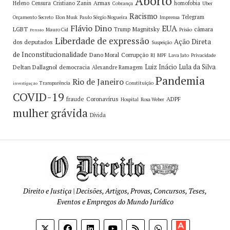
Aborto
Armas
Heleno
Censura
Cristiano Zanin
homofobia
Cobrança
Uber
Racismo
Telegram
Orçamento Secreto
Elon Musk
Paulo Sérgio Nogueira
Imprensa
Flávio Dino
EUA
LGBT
Magnitsky
câmara
Trump
Mauro Cid
Prisão
Pensão
Liberdade de expressão
Ação Direta
dos deputados
Suspeição
de Inconstitucionalidade
Dano Moral
Corrupção
RJ
MPF
Lava Jato
Privacidade
Luiz Inácio Lula da Silva
Deltan Dallagnol
democracia
Alexandre Ramagem
Pandemia
Rio de Janeiro
Transparência
Constituição
investigação
COVID-19
fraude
Coronavírus
ADPF
Hospital
Rosa Weber
mulher grávida
Dívida
Direito e Justiça | Decisões, Artigos, Provas, Concursos, Teses,
Eventos e Empregos do Mundo Jurídico
Apoia-