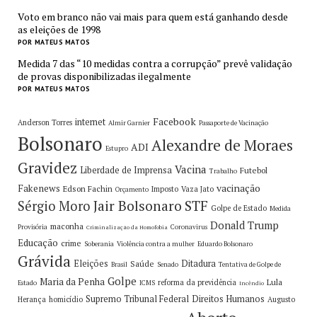
Voto em branco não vai mais para quem está ganhando desde
as eleições de 1998
POR MATEUS MATOS
Medida 7 das “10 medidas contra a corrupção” prevê validação
de provas disponibilizadas ilegalmente
POR MATEUS MATOS
Facebook
internet
Anderson Torres
Almir Garnier
Passaporte de Vacinação
Bolsonaro
Alexandre de Moraes
ADI
Estupro
Gravidez
Vacina
Liberdade de Imprensa
Futebol
Trabalho
vacinação
Fakenews
Edson Fachin
Imposto
Vaza Jato
Orçamento
Jair Bolsonaro
STF
Sérgio Moro
Golpe de Estado
Medida
Donald Trump
maconha
Provisória
Coronavirus
Criminalização da Homofobia
Educação
crime
Soberania
Violência contra a mulher
Eduardo Bolsonaro
Grávida
Eleições
Ditadura
Saúde
Brasil
Senado
Tentativa de Golpe de
Golpe
Maria da Penha
Lula
reforma da previdência
Estado
ICMS
Incêndio
Supremo Tribunal Federal
Direitos Humanos
Herança
homicídio
Augusto