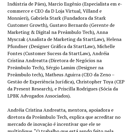
Indústria de Pães), Marcio Eugênio (Especialista em e-
commerce e CEO da D Loja Virtual, Villand e
Monnieri), Gabriela Stark (Fundadora da Stark
Customer Growth), Gustavo Bernardo (Gerente de
Marketing & Digital na Preâmbulo Tech), Anna
Mysczak (Analista de Marketing da StartLaw), Helena
Pfundner (Designer Gráfica da StartLaw), Michelle
Fontes (Customer Sucess da StartLaw), Andréia
Cristina Andreatta (Diretora de Negócios na
Preãmbulo Tech), Sérgio Lamim (Designer na
Preâmbulo tech), Matheus Aguirra (CEO da Zeno –
Gestão de Experiência Jurídica), Christopher Toya (CEP
da Present Research), e Priscilla Rodrigues (Sócia da
LPBK Advogados Associados).
Andréia Cristina Andreatta, mentora, apoiadora e
diretora da Preâmbulo Tech, explica que acreditar no
mercado de inovação é incentivar que ele se
multiplique. “O trabalho que está sendo feito pela