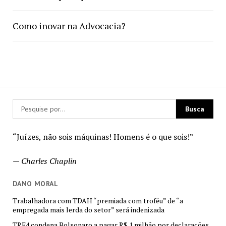
Como inovar na Advocacia?
“Juízes, não sois máquinas! Homens é o que sois!”
—
Charles Chaplin
DANO MORAL
Trabalhadora com TDAH “premiada com troféu” de “a
empregada mais lerda do setor” será indenizada
TRF4 condena Bolsonaro a pagar R$ 1 milhão por declarações