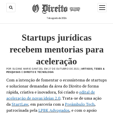
menu
de
abertur
7 de agosto de 2026
Startups jurídicas
recebem mentorias para
aceleração
POR SUZANE MARIE GANTZEL EM 27 DE OUTUBRO DE 2021 |
ARTIGOS, TESES &
PESQUISAS
E
DIREITO E TECNOLOGIA
Com a intenção de fomentar o ecossistema de startups
e solucionar demandas da área do Direito de forma
rápida, criativa e inovadora, foi criado o
edital de
aceleração de novas ideias 2.0
. Trata-se de uma ação
da
StartLaw
, em parceria com a
Preâmbulo Tech
,
patrocinada pela
LPBK Advogados
, e com o apoio