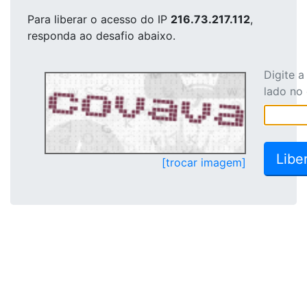
Para liberar o acesso
do IP
216.73.217.112
,
responda ao desafio abaixo.
Digite 
lado no
[trocar imagem]