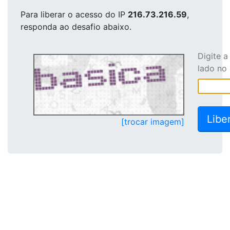
Para liberar o acesso
do IP
216.73.216.59
,
responda ao desafio abaixo.
Digite 
lado no
[trocar imagem]