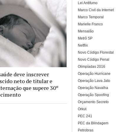
Lei Antifumo
Marco Civil da Internet
Marco Temporal
Marielle Franco
Mensalão
Metrô SP
Netflix
Novo Código Florestal
Novo Código Penal
Olimpíadas 2016
saúde deve inscrever
Operação Hurricane
cido neto de titular e
Operação Lava Jato
nternação que supere 30º
Operação Navalha
scimento
Operação Spoofing
Orçamento Secreto
Orkut
PEC 241
PEC da Blindagem
Petrobras