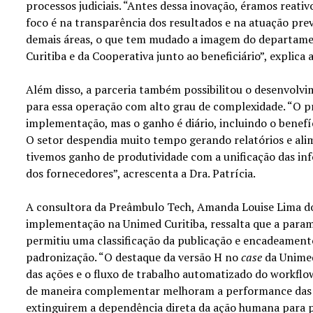
processos judiciais. “Antes dessa inovação, éramos reativ
foco é na transparência dos resultados e na atuação pr
demais áreas, o que tem mudado a imagem do departamen
Curitiba e da Cooperativa junto ao beneficiário”, explica 
Além disso, a parceria também possibilitou o desenvolv
para essa operação com alto grau de complexidade. “O p
implementação, mas o ganho é diário, incluindo o benefí
O setor despendia muito tempo gerando relatórios e ali
tivemos ganho de produtividade com a unificação das inf
dos fornecedores”, acrescenta a Dra. Patrícia.
A consultora da Preâmbulo Tech, Amanda Louise Lima d
implementação na Unimed Curitiba, ressalta que a para
permitiu uma classificação da publicação e encadeament
padronização. “O destaque da versão H no
case
da Unimed
das ações e o fluxo de trabalho automatizado do workfl
de maneira complementar melhoram a performance das 
extinguirem a dependência direta da ação humana para 