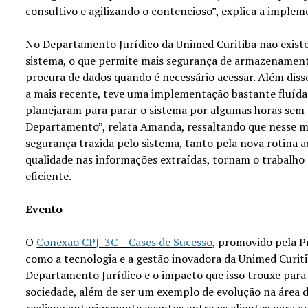
consultivo e agilizando o contencioso”, explica a imple
No Departamento Jurídico da Unimed Curitiba não exis
sistema, o que permite mais segurança de armazenament
procura de dados quando é necessário acessar. Além disso
a mais recente, teve uma implementação bastante fluída 
planejaram para parar o sistema por algumas horas sem
Departamento”, relata Amanda, ressaltando que nesse
segurança trazida pelo sistema, tanto pela nova rotina a
qualidade nas informações extraídas, tornam o trabalho 
eficiente.
Evento
O
Conexão CPJ-3C – Cases de Sucesso
, promovido pela P
como a tecnologia e a gestão inovadora da Unimed Curit
Departamento Jurídico e o impacto que isso trouxe para
sociedade, além de ser um exemplo de evolução na área 
realizou anteriormente eventos entre os clientes para ap