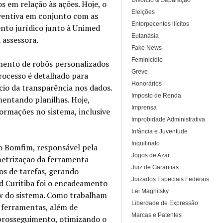
Divórcio & Separação
os em relação às ações. Hoje, o
Eleições
eventiva em conjunto com as
Entorpecentes ilícitos
to jurídico junto à Unimed
Eutanásia
a assessora.
Fake News
Feminicídio
imento de robôs personalizados
Greve
rocesso é detalhado para
Honorários
cio da transparência nos dados.
Imposto de Renda
mentando planilhas. Hoje,
Imprensa
ormações no sistema, inclusive
Improbidade Administrativa
Infância e Juventude
Inquilinato
o Bomfim, responsável pela
Jogos de Azar
metrização da ferramenta
Juiz de Garantias
os de tarefas, gerando
Juizados Especiais Federais
 Curitiba foi o encadeamento
Lei Magnitsky
ow do sistema. Como trabalham
Liberdade de Expressão
ferramentas, além de
Marcas e Patentes
prosseguimento, otimizando o