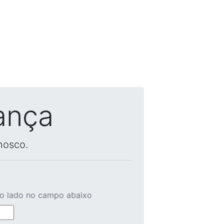
ança
nosco.
ao lado no campo abaixo