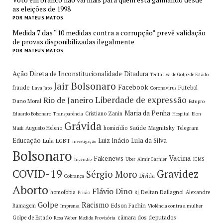
as eleições de 1998
POR MATEUS MATOS
Medida 7 das “10 medidas contra a corrupção” prevê validação
de provas disponibilizadas ilegalmente
POR MATEUS MATOS
Ação Direta de Inconstitucionalidade
Ditadura
Tentativa de Golpe de Estado
Jair Bolsonaro
Facebook
fraude
Futebol
Lava Jato
Coronavirus
Liberdade de expressão
Rio de Janeiro
Dano Moral
Estupro
Maria da Penha
Cristiano Zanin
Eduardo Bolsonaro
Transparência
Hospital
Elon
Grávida
Saúde
Magnitsky
Augusto Heleno
homicídio
Telegram
Musk
Educação
Luiz Inácio Lula da Silva
Lula
LGBT
investigação
Bolsonaro
Vacina
Fakenews
Uber
Almir Garnier
ICMS
Incêndio
COVID-19
Gravidez
Sérgio Moro
Dívida
Cobrança
Aborto
Flávio Dino
Deltan Dallagnol
homofobia
Alexandre
Prisão
RJ
Golpe
Racismo
Edson Fachin
Ramagem
Imprensa
Violência contra a mulher
câmara dos deputados
Golpe de Estado
Rosa Weber
Medida Provisória