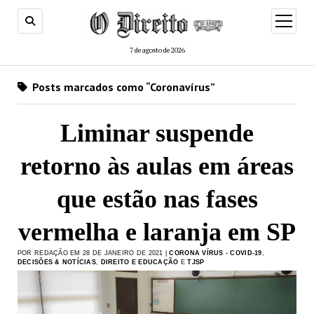
menu
de
abertur
7 de agosto de 2026
Posts marcados como “Coronavírus”
Liminar suspende
retorno às aulas em áreas
que estão nas fases
vermelha e laranja em SP
POR REDAÇÃO EM 28 DE JANEIRO DE 2021 |
CORONA VÍRUS - COVID-19
,
DECISÕES & NOTÍCIAS
,
DIREITO E EDUCAÇÃO
E
TJSP