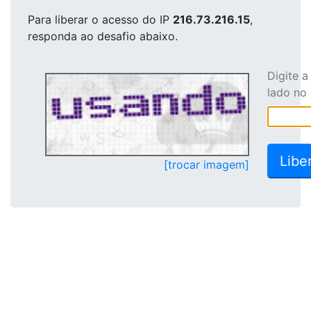
Para liberar o acesso
do IP
216.73.216.15
,
responda ao desafio abaixo.
Digite 
lado no
[trocar imagem]