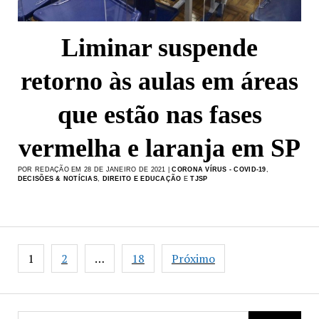
Liminar suspende
retorno às aulas em áreas
que estão nas fases
vermelha e laranja em SP
POR REDAÇÃO EM 28 DE JANEIRO DE 2021 |
CORONA VÍRUS - COVID-19
,
DECISÕES & NOTÍCIAS
,
DIREITO E EDUCAÇÃO
E
TJSP
Paginação
1
2
…
18
Próximo
de
posts