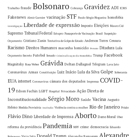
Bolsonaro
Gravidez
ADI
fraude
Trabalho
Cobrança
ICMS
STF
vacinação
Fakenews
homofobia
Almir Garnier
Paulo Sérgio Nogueira
Liberdade de expressão
Eleições
Imposto
Mauro Cid
investigação
Supremo Tribunal Federal
Estupro
Passaporte de Vacinação
Brasil
Suspeição
Cristiano Zanin
Anderson Torres
Censura
Orçamento
Tentativa de Golpe de Estado
Racismo
Direitos Humanos
Ditadura
maconha
Lula
homicídio
Pensão
Facebook
Futebol
Trump
Orçamento Secreto
Senado
Criminalização da Homofobia
Grávida
Magnitsky
Deltan Dallagnol
Telegram
Rosa Weber
Lava Jato
Golpe
Luiz Inácio Lula da Silva
Coronavírus
Armas
Constituição
Soberania
COVID-
EUA
internet
câmara dos deputados
Coronavirus
Imprensa
19
Ação Direta de
Edson Fachin
LGBT
Hospital
Privacidade
Sérgio Moro
Vacina
Inconstitucionalidade
Saúde
Augusto
Rio de Janeiro
Heleno
Medida Provisória
Violência contra a mulher
Prisão
Incêndio
Aborto
Flávio Dino
Liberdade de Imprensa
Dano Moral
Uber
Pandemia
crime
democracia
reforma da previdência
MPF
Eduardo
Alexandre
Donald Trump
Vaza Jato
Alexandre Ramagem
Bolsonaro