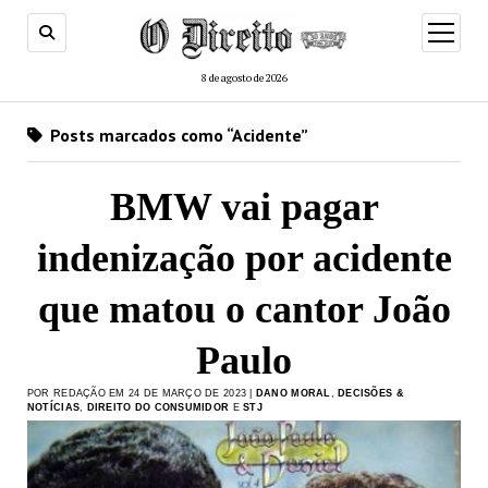
menu
de
abertur
8 de agosto de 2026
Posts marcados como “Acidente”
BMW vai pagar
indenização por acidente
que matou o cantor João
Paulo
POR REDAÇÃO EM 24 DE MARÇO DE 2023 |
DANO MORAL
,
DECISÕES &
NOTÍCIAS
,
DIREITO DO CONSUMIDOR
E
STJ