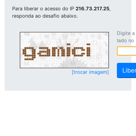
Para liberar o acesso
do IP
216.73.217.25
,
responda ao desafio abaixo.
Digite 
lado no
[trocar imagem]