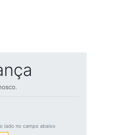
ança
nosco.
ao lado no campo abaixo