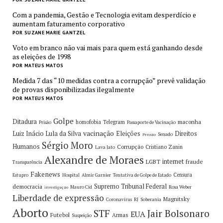
Com a pandemia, Gestão e Tecnologia evitam desperdício e
aumentam faturamento corporativo
POR SUZANE MARIE GANTZEL
Voto em branco não vai mais para quem está ganhando desde
as eleições de 1998
POR MATEUS MATOS
Medida 7 das “10 medidas contra a corrupção” prevê validação
de provas disponibilizadas ilegalmente
POR MATEUS MATOS
Golpe
Ditadura
maconha
homofobia
Telegram
Prisão
Passaporte de Vacinação
vacinação
Luiz Inácio Lula da Silva
Eleições
Direitos
Senado
Pensão
Sérgio Moro
Humanos
Corrupção
Cristiano Zanin
Lava Jato
Alexandre de Moraes
internet
LGBT
fraude
Transparência
Fakenews
Censura
Estupro
Hospital
Almir Garnier
Tentativa de Golpe de Estado
Supremo Tribunal Federal
democracia
Mauro Cid
Rosa Weber
investigação
Liberdade de expressão
Magnitsky
Coronavirus
RJ
Soberania
Aborto
STF
Jair Bolsonaro
EUA
Futebol
Armas
Suspeição