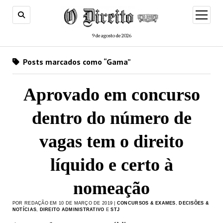
menu
de
abertur
9 de agosto de 2026
Posts marcados como “Gama”
Aprovado em concurso
dentro do número de
vagas tem o direito
líquido e certo à
nomeação
POR REDAÇÃO EM 10 DE MARÇO DE 2019 |
CONCURSOS & EXAMES
,
DECISÕES &
NOTÍCIAS
,
DIREITO ADMINISTRATIVO
E
STJ