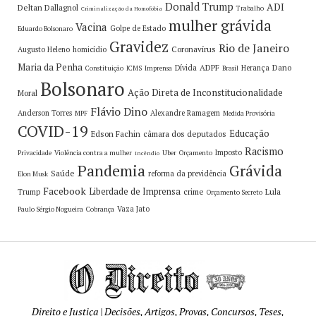
Donald Trump
ADI
Deltan Dallagnol
Trabalho
Criminalização da Homofobia
mulher grávida
Vacina
Golpe de Estado
Eduardo Bolsonaro
Gravidez
Rio de Janeiro
Coronavírus
Augusto Heleno
homicídio
Maria da Penha
ADPF
Dano
Dívida
Herança
Constituição
ICMS
Imprensa
Brasil
Bolsonaro
Ação Direta de Inconstitucionalidade
Moral
Flávio Dino
Anderson Torres
Alexandre Ramagem
MPF
Medida Provisória
COVID-19
Educação
Edson Fachin
câmara dos deputados
Racismo
Imposto
Privacidade
Violência contra a mulher
Uber
Orçamento
Incêndio
Pandemia
Grávida
Saúde
reforma da previdência
Elon Musk
Facebook
Liberdade de Imprensa
crime
Lula
Trump
Orçamento Secreto
Vaza Jato
Paulo Sérgio Nogueira
Cobrança
Direito e Justiça | Decisões, Artigos, Provas, Concursos, Teses,