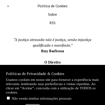
Política de Cookies
Sobre
RSS
“A justiça atrasada não é justiça, senão injustiça
qualificada e manifesta.”
Ruy Barbosa
O Direito
Todos os direito reservados 1996-2026
Políticas de Privacidade & Cookies
Mateus Matos
Usamos cookies em nosso site para fornecer a experiência mais
Fundador e Editor-Chefe
relevante, lembrando suas preferências e visitas repetidas. Ao
clicar em “Aceitar”, concorda com a utilização de TODOS os
Desde 1996
cookies.
.
Não venda minhas informações pessoais