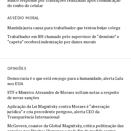
Banco responde por transações realizadas após comunicação
do roubo do celular
ASSÉDIO MORAL
Mantida justa causa para trabalhador que tentou beijar colega
Trabalhador em BH chamado pelo supervisor de “demônio” e
“capeta” receberá indenização por danos morais
OPINIÕES
Democracia é o que está em jogo para a humanidade, alerta Lula
nos EUA
STF e Ministro Alexandre de Moraes soltam notas a respeito
de novas sanções
Aplicação da Lei Magnitsky contra Moraes é “aberração
jurídica” e cria precedente perigoso, alerta CEO da
Transparência Internacional
McGovern, coautor da Global Magnitsky, critica politização das
sanções por Direitos Humanos e pede fim de medida contra