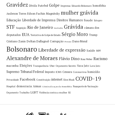
Gravidez
Golpe
Futebol
Dívida
homofobia
Imprensa
Eduardo Bolsonaro
mulher grávida
Edson Fachin
Magnitsky
Anderson Torres
Educação
Liberdade de Imprensa
Direitos Humanos
fraude
Estupro
Grávida
STF
Rio de Janeiro
câmara dos
Suspeição
Incêndio
Sérgio Moro
EUA
deputados
Trump
Tentativa de Golpe de Estado
Deltan Dallagnol
Corrupção
Dano Moral
Cristiano Zanin
Pensão
Bolsonaro
Liberdade de expressão
Saúde
MPF
Alexandre de Moraes
Flávio Dino
Racismo
Rosa Weber
Eleições
maconha
Vaza Jato
Transparência
Uber
Orçamento Secreto
Lava Jato
Supremo Tribunal Federal
Imposto
Censura
homicídio
ICMS
Coronavirus
COVID-19
Facebook
internet
Privacidade
Constituição
Elon Musk
democracia
Armas
Hospital
Passaporte de Vacinação
Criminalização da Homofobia
LGBT
Orçamento
Trabalho
Violência contra a mulher
RJ