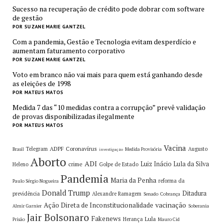
Sucesso na recuperação de crédito pode dobrar com software
de gestão
POR SUZANE MARIE GANTZEL
Com a pandemia, Gestão e Tecnologia evitam desperdício e
aumentam faturamento corporativo
POR SUZANE MARIE GANTZEL
Voto em branco não vai mais para quem está ganhando desde
as eleições de 1998
POR MATEUS MATOS
Medida 7 das “10 medidas contra a corrupção” prevê validação
de provas disponibilizadas ilegalmente
POR MATEUS MATOS
Vacina
ADPF
Coronavírus
Telegram
Augusto
Brasil
Medida Provisória
investigação
Aborto
ADI
Luiz Inácio Lula da Silva
crime
Heleno
Golpe de Estado
Pandemia
Maria da Penha
reforma da
Paulo Sérgio Nogueira
Donald Trump
Ditadura
previdência
Alexandre Ramagem
Senado
Cobrança
vacinação
Ação Direta de Inconstitucionalidade
Almir Garnier
Soberania
Jair Bolsonaro
Fakenews
Lula
Herança
Prisão
Mauro Cid