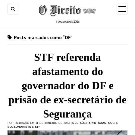
menu
de
abertur
6 de agosto de 2026
Posts marcados como “DF”
STF referenda
afastamento do
governador do DF e
prisão de ex-secretário de
Segurança
POR REDAÇÃO EM 11 DE JANEIRO DE 2023 |
DECISÕES & NOTÍCIAS
,
GOLPE
BOLSONARISTA
E
STF