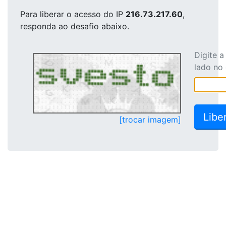
Para liberar o acesso
do IP
216.73.217.60
,
responda ao desafio abaixo.
Digite 
lado no
[trocar imagem]