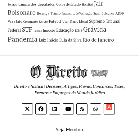
Jair
câmara dos deputados
Golpe de Estado
Senado
Hospital
Bolsonaro
ADPF
Herança
Trump
Passaporte de Vacinação
Brasil
Cobrança
Supremo Tribunal
Futebol
Dano Moral
Vaza Jato
Orçamento Secreto
Uber
Grávida
STF
Educação
Federal
Imposto
ICMS
Pensão
Pandemia
Rio de Janeiro
Luiz Inácio Lula da Silva
Direito e Justiça | Decisões, Artigos, Provas, Concursos, Teses,
Eventos e Empregos do Mundo Jurídico
Apoia-
se
Seja Membro