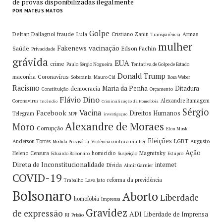
de provas disponibilizadas ilegalmente
POR MATEUS MATOS
Golpe
Deltan Dallagnol
fraude
Lula
Armas
Cristiano Zanin
Transparência
mulher
vacinação
Fakenews
Saúde
Edson Fachin
Privacidade
grávida
EUA
crime
Paulo Sérgio Nogueira
Tentativa de Golpe de Estado
Donald Trump
maconha
Coronavírus
Soberania
Mauro Cid
Rosa Weber
Racismo
Maria da Penha
Ditadura
democracia
Constituição
Orçamento
Flávio Dino
Alexandre Ramagem
Coronavirus
Incêndio
Criminalização da Homofobia
Sérgio
Vacina
Facebook
Direitos Humanos
Telegram
MPF
investigação
Alexandre de Moraes
Moro
Corrupção
Elon Musk
Eleições
LGBT
Anderson Torres
Augusto
Medida Provisória
Violência contra a mulher
Ação
Magnitsky
Heleno
Censura
homicídio
Eduardo Bolsonaro
Suspeição
Estupro
Direta de Inconstitucionalidade
internet
Dívida
Almir Garnier
COVID-19
reforma da previdência
Trabalho
Lava Jato
Bolsonaro
Aborto
Liberdade
homofobia
Imprensa
Gravidez
de expressão
ADI
Liberdade de Imprensa
RJ
Prisão