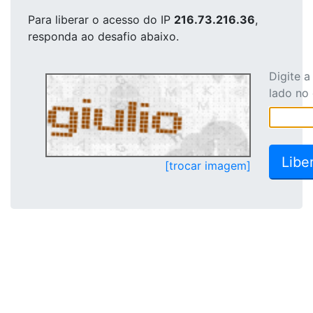
Para liberar o acesso
do IP
216.73.216.36
,
responda ao desafio abaixo.
Digite 
lado no
[trocar imagem]