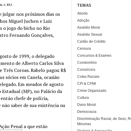
TEMAS
AL
E
STJ
 julgar nos próximos dias os
Aborto
hos Miguel Juchen e Luiz
Adoção
 o jogo do bicho no Rio
Assédio Moral
nistro Fernando Gonçalves,
Assédio Sexual
Cartão de Crédito
Censura
agosto de 1999, o delegado
Concursos & Exames
imento de Alberto Carlos Silva
Condomínio
 e Três Coroas. Rabelo pagou R$
Consórcios
us sócios em Canela, ocasião
Cotas Raciais
 delegado. Em meados de agosto
CPI & CPMI
 Estadual (MP), no Palácio da
Crime Organizado
 então chefe de polícia,
Cultura
 não saber de sua existência ou
Dano Moral
Democracia
Discriminação Racial, de Sexo, R
Minorias
Ação Penal
a que estão