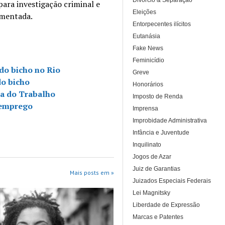
Divórcio & Separação
ra investigação criminal e
Eleições
amentada.
Entorpecentes ilícitos
Eutanásia
Fake News
Feminicídio
do bicho no Rio
Greve
do bicho
Honorários
ça do Trabalho
Imposto de Renda
e emprego
Imprensa
Improbidade Administrativa
Infância e Juventude
Inquilinato
Jogos de Azar
Juiz de Garantias
Mais posts em »
Juizados Especiais Federais
Lei Magnitsky
Liberdade de Expressão
Marcas e Patentes