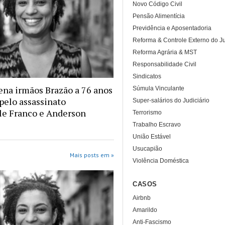
Novo Código Civil
Pensão Alimentícia
Previdência e Aposentadoria
Reforma & Controle Externo do Ju
Reforma Agrária & MST
Responsabilidade Civil
Sindicatos
na irmãos Brazão a 76 anos
Súmula Vinculante
 pelo assassinato
Super-salários do Judiciário
le Franco e Anderson
Terrorismo
Trabalho Escravo
União Estável
Usucapião
Mais posts em »
Violência Doméstica
CASOS
Airbnb
Amarildo
Anti-Fascismo