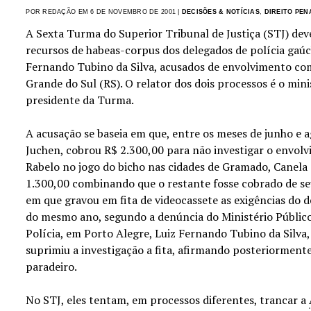
POR REDAÇÃO EM 6 DE NOVEMBRO DE 2001 |
DECISÕES & NOTÍCIAS
,
DIREITO PEN
A Sexta Turma do Superior Tribunal de Justiça (STJ) deve
recursos de habeas-corpus dos delegados de polícia gaúc
Fernando Tubino da Silva, acusados de envolvimento com
Grande do Sul (RS). O relator dos dois processos é o mi
presidente da Turma.
A acusação se baseia em que, entre os meses de junho e 
Juchen, cobrou R$ 2.300,00 para não investigar o envolv
Rabelo no jogo do bicho nas cidades de Gramado, Canela
1.300,00 combinando que o restante fosse cobrado de se
em que gravou em fita de videocassete as exigências do
do mesmo ano, segundo a denúncia do Ministério Público
Polícia, em Porto Alegre, Luiz Fernando Tubino da Silva,
suprimiu a investigação a fita, afirmando posteriormente
paradeiro.
No STJ, eles tentam, em processos diferentes, trancar a