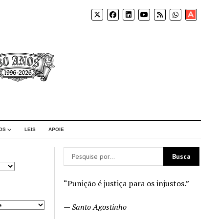
Apoia-
se
OS
LEIS
APOIE
“Punição é justiça para os injustos.”
—
Santo Agostinho