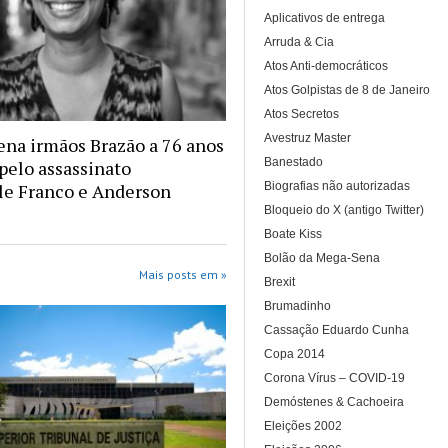
Aplicativos de entrega
Arruda & Cia
Atos Anti-democráticos
Atos Golpistas de 8 de Janeiro
Atos Secretos
Avestruz Master
na irmãos Brazão a 76 anos
Banestado
 pelo assassinato
Biografias não autorizadas
le Franco e Anderson
Bloqueio do X (antigo Twitter)
Boate Kiss
Bolão da Mega-Sena
Mais posts em »
Brexit
Brumadinho
Cassação Eduardo Cunha
Copa 2014
Corona Vírus – COVID-19
Demóstenes & Cachoeira
Eleições 2002