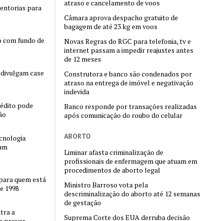
atraso e cancelamento de voos
entorias para
Câmara aprova despacho gratuito de
bagagem de até 23 kg em voos
o com fundo de
Novas Regras do RGC para telefonia, tv e
internet passam a impedir reajustes antes
de 12 meses
 divulgam case
Construtora e banco são condenados por
atraso na entrega de imóvel e negativação
indevida
rédito pode
Banco responde por transações realizadas
ão
após comunicação do roubo do celular
ABORTO
cnologia
tam
Liminar afasta criminalização de
profissionais de enfermagem que atuam em
procedimentos de aborto legal
 para quem está
Ministro Barroso vota pela
e 1998
descriminalização do aborto até 12 semanas
de gestação
tra a
Suprema Corte dos EUA derruba decisão
e provas