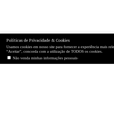
Políticas de Privacidade & Cookies
Usamos cookies em nosso site para fornecer a experiência mais relev
“Aceitar”, concorda com a utilização de TODOS os cookies.
.
Não venda minhas informações pessoais
Direito e Justiça