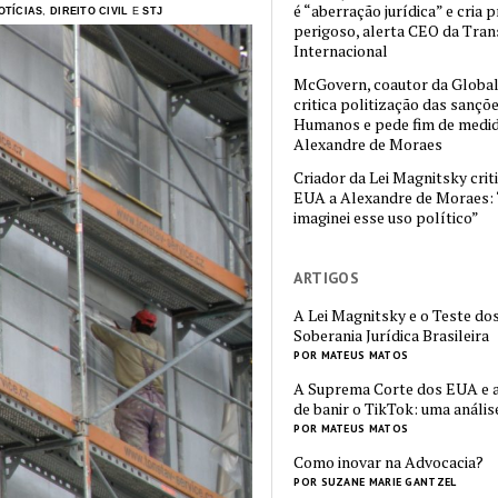
é “aberração jurídica” e cria
OTÍCIAS
,
DIREITO CIVIL
E
STJ
perigoso, alerta CEO da Tra
Internacional
McGovern, coautor da Global
critica politização das sançõ
Humanos e pede fim de medid
Alexandre de Moraes
Criador da Lei Magnitsky crit
EUA a Alexandre de Moraes: 
imaginei esse uso político”
ARTIGOS
A Lei Magnitsky e o Teste dos
Soberania Jurídica Brasileira
POR MATEUS MATOS
A Suprema Corte dos EUA e a
de banir o TikTok: uma análise
POR MATEUS MATOS
Como inovar na Advocacia?
POR SUZANE MARIE GANTZEL