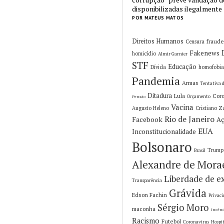
disponibilizadas ilegalmente
POR MATEUS MATOS
Direitos Humanos
fraud
Censura
Fakenews
homicídio
Almir Garnier
STF
Educação
Dívida
homofobi
Pandemia
Armas
Tentativa d
Ditadura
Lula
Cor
Orçamento
Pensão
Vacina
Augusto Heleno
Cristiano Z
Rio de Janeiro
Facebook
Aç
EUA
Inconstitucionalidade
Bolsonaro
Trump
Brasil
Alexandre de Mora
Liberdade de e
Transparência
Grávida
Edson Fachin
Privaci
Sérgio Moro
maconha
Incên
Racismo
Futebol
Coronavirus
Hospi