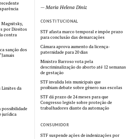
 precedente
—
Maria Helena Diniz
nsparência
CONSTITUCIONAL
 Magnitsky,
es por Direitos
STF afasta marco temporal e impõe prazo
a contra
para conclusão das demarcações
Câmara aprova aumento da licença-
ica sanção dos
paternidade para 20 dias
“Jamais
Ministro Barroso vota pela
descriminalização do aborto até 12 semanas
de gestação
STF invalida leis municipais que
proibiam debate sobre gênero nas escolas
 Limites da
STF dá prazo de 24 meses para que
Congresso legisle sobre proteção de
trabalhadores diante da automação
 possibilidade
 jurídica
CONSUMIDOR
STF suspende ações de indenizações por