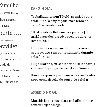
9
mulher
DANO MORAL
ADPF
Dano
CMS
Trabalhadora com TDAH “premiada com
lpe
Elon Musk
troféu” de “a empregada mais lerda do
ro
setor” será indenizada
Prisão
borto
TRF4 condena Bolsonaro a pagar R$ 1
Medida
milhão por declarações racistas durante
live em 2021
o da Homofobia
ravidez
Homem indenizará mulher por retirar
preservativo sem consentimento durante
gem
Mauro Cid
relação sexual
Telegram
Imprensa
Filipe Martins, ex-assessor de Bolsonaro, é
rdade de
condenado por gesto racista no Senado
Anderson
Estupro
Banco responde por transações realizadas
Golpe
r
Soberania
após comunicação do roubo do celular
câmara dos
ber
ASSÉDIO MORAL
Mantida justa causa para trabalhador que
tentou beijar colega