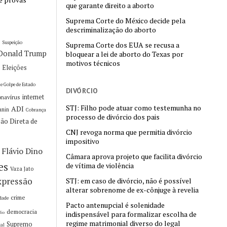
que garante direito a aborto
Suprema Corte do México decide pela
descriminalização do aborto
e
Suspeição
Suprema Corte dos EUA se recusa a
Donald Trump
bloquear a lei de aborto do Texas por
motivos técnicos
Eleições
a
e Golpe de Estado
DIVÓRCIO
internet
onavírus
STJ: Filho pode atuar como testemunha no
ADI
anin
Cobrança
processo de divórcio dos pais
ão Direta de
CNJ revoga norma que permitia divórcio
impositivo
Flávio Dino
Câmara aprova projeto que facilita divórcio
es
de vítima de violência
Vaza Jato
xpressão
STJ: em caso de divórcio, não é possível
alterar sobrenome de ex-cônjuge à revelia
crime
dade
Pacto antenupcial é solenidade
democracia
indispensável para formalizar escolha de
dio
regime matrimonial diverso do legal
Supremo
tal