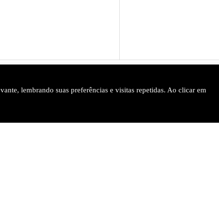
ante, lembrando suas preferências e visitas repetidas. Ao clicar em
 | Decisões, Artigos, Provas, Concursos, Teses, Eventos e Empregos
Apoia-
se
Políticas e termo de