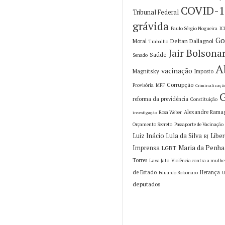
COVID-1
Tribunal Federal
grávida
Paulo Sérgio Nogueira
I
Go
Moral
Deltan Dallagnol
Trabalho
Jair Bolsona
Saúde
Senado
A
vacinação
Magnitsky
Imposto
Corrupção
Provisória
MPF
Criminalizaçã
G
reforma da previdência
Constituição
Alexandre Rama
Rosa Weber
investigação
Orçamento Secreto
Passaporte de Vacinação
Luiz Inácio Lula da Silva
Libe
RJ
Maria da Penha
Imprensa
LGBT
Torres
Lava Jato
Violência contra a mulhe
de Estado
Herança
Eduardo Bolsonaro
U
deputados