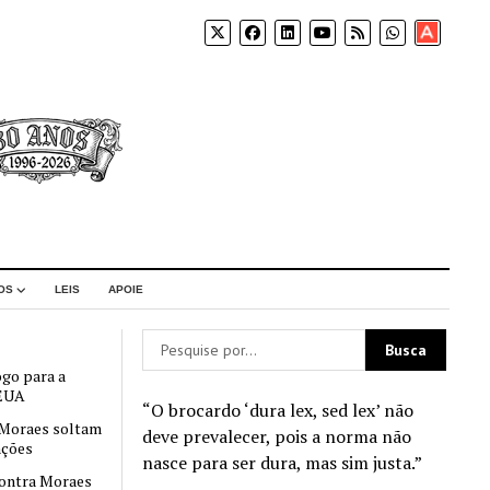
Apoia-
se
OS
LEIS
APOIE
ogo para a
 EUA
“O brocardo ‘dura lex, sed lex’ não
 Moraes soltam
deve prevalecer, pois a norma não
nções
nasce para ser dura, mas sim justa.”
contra Moraes