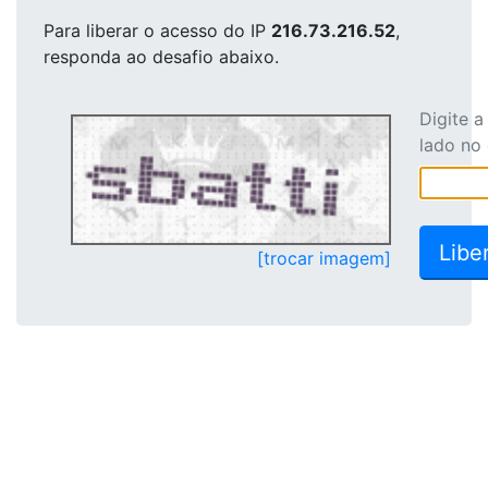
Para liberar o acesso
do IP
216.73.216.52
,
responda ao desafio abaixo.
Digite 
lado no
[trocar imagem]