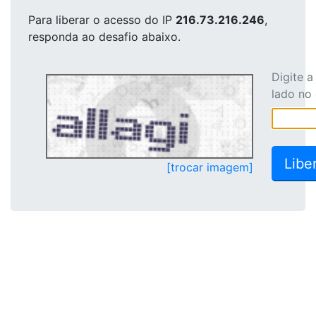
Para liberar o acesso
do IP
216.73.216.246
,
responda ao desafio abaixo.
Digite 
lado no
[trocar imagem]