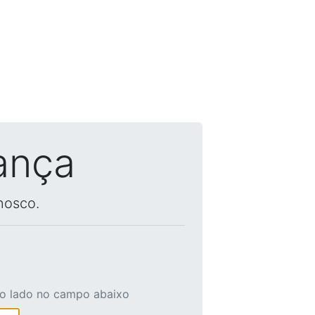
ança
nosco.
ao lado no campo abaixo