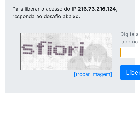
Para liberar o acesso
do IP
216.73.216.124
,
responda ao desafio abaixo.
Digite 
lado no
[trocar imagem]