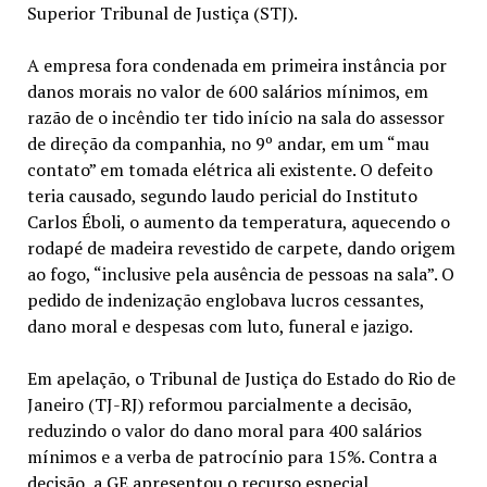
Superior Tribunal de Justiça (STJ).
A empresa fora condenada em primeira instância por
danos morais no valor de 600 salários mínimos, em
razão de o incêndio ter tido início na sala do assessor
de direção da companhia, no 9º andar, em um “mau
contato” em tomada elétrica ali existente. O defeito
teria causado, segundo laudo pericial do Instituto
Carlos Éboli, o aumento da temperatura, aquecendo o
rodapé de madeira revestido de carpete, dando origem
ao fogo, “inclusive pela ausência de pessoas na sala”. O
pedido de indenização englobava lucros cessantes,
dano moral e despesas com luto, funeral e jazigo.
Em apelação, o Tribunal de Justiça do Estado do Rio de
Janeiro (TJ-RJ) reformou parcialmente a decisão,
reduzindo o valor do dano moral para 400 salários
mínimos e a verba de patrocínio para 15%. Contra a
decisão, a GE apresentou o
recurso especial
,