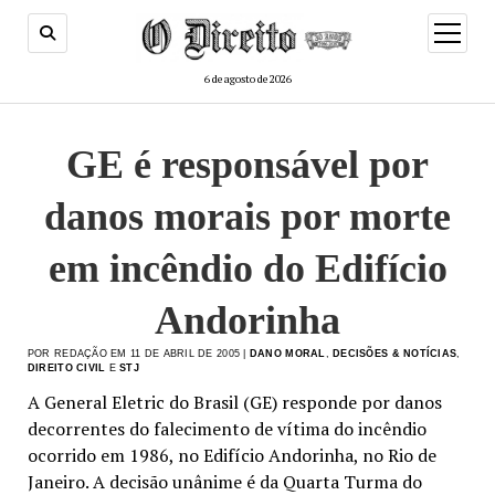
menu
de
abertur
6 de agosto de 2026
GE é responsável por
danos morais por morte
em incêndio do Edifício
Andorinha
POR REDAÇÃO EM 11 DE ABRIL DE 2005 |
DANO MORAL
,
DECISÕES & NOTÍCIAS
,
DIREITO CIVIL
E
STJ
A General Eletric do Brasil (GE) responde por danos
decorrentes do falecimento de vítima do incêndio
ocorrido em 1986, no Edifício Andorinha, no Rio de
Janeiro. A decisão unânime é da Quarta Turma do