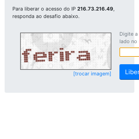
Para liberar o acesso
do IP
216.73.216.49
,
responda ao desafio abaixo.
Digite 
lado no
[trocar imagem]