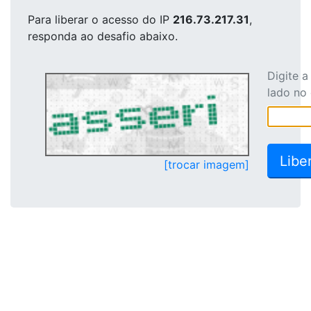
Para liberar o acesso
do IP
216.73.217.31
,
responda ao desafio abaixo.
Digite 
lado no
[trocar imagem]