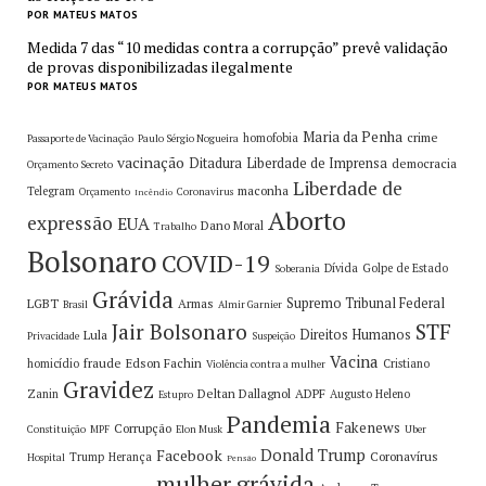
POR MATEUS MATOS
Medida 7 das “10 medidas contra a corrupção” prevê validação
de provas disponibilizadas ilegalmente
POR MATEUS MATOS
Maria da Penha
crime
homofobia
Passaporte de Vacinação
Paulo Sérgio Nogueira
vacinação
Ditadura
Liberdade de Imprensa
democracia
Orçamento Secreto
Liberdade de
maconha
Telegram
Orçamento
Coronavirus
Incêndio
Aborto
expressão
EUA
Dano Moral
Trabalho
Bolsonaro
COVID-19
Dívida
Golpe de Estado
Soberania
Grávida
Supremo Tribunal Federal
LGBT
Armas
Brasil
Almir Garnier
Jair Bolsonaro
STF
Direitos Humanos
Lula
Privacidade
Suspeição
Vacina
fraude
Edson Fachin
homicídio
Cristiano
Violência contra a mulher
Gravidez
Deltan Dallagnol
ADPF
Zanin
Augusto Heleno
Estupro
Pandemia
Fakenews
Corrupção
Constituição
MPF
Elon Musk
Uber
Facebook
Donald Trump
Coronavírus
Trump
Herança
Hospital
Pensão
mulher grávida