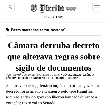
menu
de
abertur
8 de agosto de 2026
Posts marcados como “secreto”
Câmara derruba decreto
que alterava regras sobre
sigilo de documentos
POR REDAÇÃO EM 20 DE FEVEREIRO DE 2019 |
AGÊNCIA BRASIL
,
AGÊNCIA
CÂMARA
,
DECISÕES & NOTÍCIAS
E
DIREITO CONSTITUCIONAL
Ao aprovar texto, plenário impôs derrota ao governo;
decreto foi assinado em janeiro pelo vice Hamilton
Mourão. Líder do governo liberou bancada durante a
votação; texto vai ao Senado.