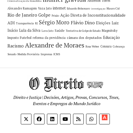
Anderson Torres
Criminalização da Homofobia
internet
Alexandre Ramagem
Vaza Jato
Eduardo Bolsonaro
Mauro Cid
investigação
Rio de Janeiro
Golpe
Ação Direta de Inconstitucionalidade
Prisão
Sérgio Moro
Flávio Dino
ADI
Eleições
Luiz
Transparência
RJ
Inácio Lula da Silva
Saúde
Magnitsky
Lava Jato
Tentativa de Golpe de Estado
Educação
Futebol
câmara dos deputados
Imposto
reforma da previdência
Alexandre de Moraes
Racismo
Censura
Rosa Weber
Cobrança
Senado
Medida Provisória
Imprensa
ICMS
Direito e Justiça | Decisões, Artigos, Provas, Concursos, Teses,
Eventos e Empregos do Mundo Jurídico
Apoia-
se