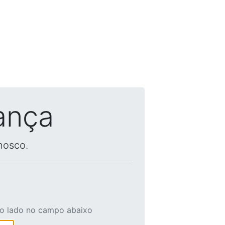
ança
nosco.
ao lado no campo abaixo