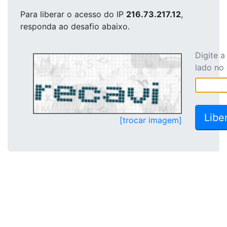
Para liberar o acesso
do IP
216.73.217.12
,
responda ao desafio abaixo.
Digite 
lado no
[trocar imagem]