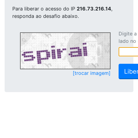
Para liberar o acesso
do IP
216.73.216.14
,
responda ao desafio abaixo.
Digite 
lado no
[trocar imagem]