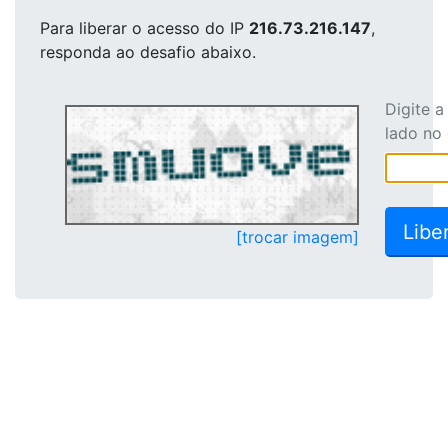
Para liberar o acesso
do IP
216.73.216.147
,
responda ao desafio abaixo.
Digite 
lado no
[trocar imagem]