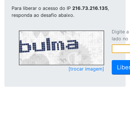
Para liberar o acesso
do IP
216.73.216.135
,
responda ao desafio abaixo.
Digite 
lado no
[trocar imagem]