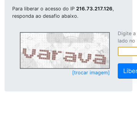
Para liberar o acesso
do IP
216.73.217.126
,
responda ao desafio abaixo.
Digite 
lado no
[trocar imagem]