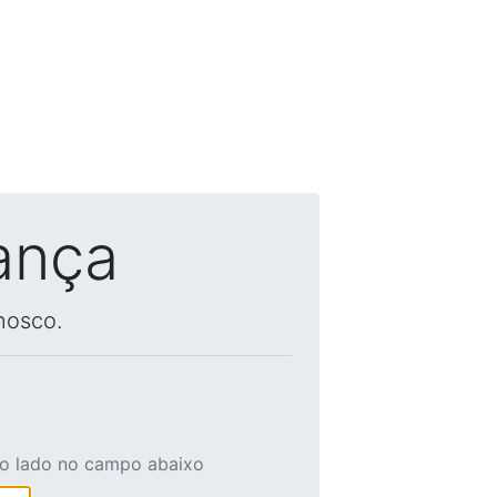
ança
nosco.
ao lado no campo abaixo