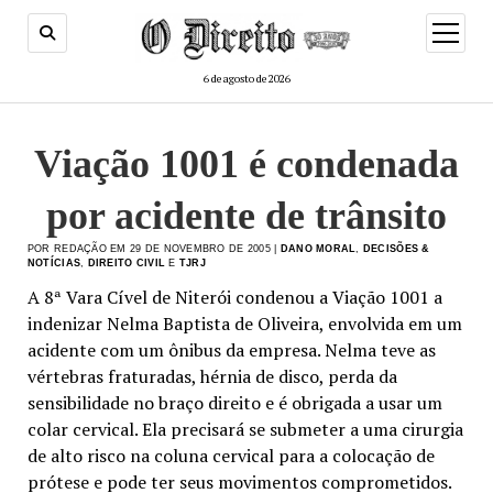
menu
de
abertur
6 de agosto de 2026
Viação 1001 é condenada
por acidente de trânsito
POR REDAÇÃO EM 29 DE NOVEMBRO DE 2005 |
DANO MORAL
,
DECISÕES &
NOTÍCIAS
,
DIREITO CIVIL
E
TJRJ
A 8ª Vara Cível de Niterói condenou a Viação 1001 a
indenizar Nelma Baptista de Oliveira, envolvida em um
acidente com um ônibus da empresa. Nelma teve as
vértebras fraturadas, hérnia de disco, perda da
sensibilidade no braço direito e é obrigada a usar um
colar cervical. Ela precisará se submeter a uma cirurgia
de alto risco na coluna cervical para a colocação de
prótese e pode ter seus movimentos comprometidos.