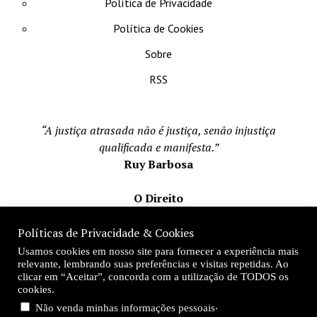
Política de Privacidade
Política de Cookies
Sobre
RSS
“A justiça atrasada não é justiça, senão injustiça
qualificada e manifesta.”
Ruy Barbosa
O Direito
Todos os direito reservados 1996-2026
Políticas de Privacidade & Cookies
Mateus Matos
Usamos cookies em nosso site para fornecer a experiência mais
Fundador e Editor-Chefe
relevante, lembrando suas preferências e visitas repetidas. Ao
clicar em “Aceitar”, concorda com a utilização de TODOS os
Desde 1996
cookies.
.
Não venda minhas informações pessoais