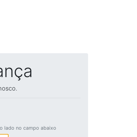
ança
nosco.
ao lado no campo abaixo