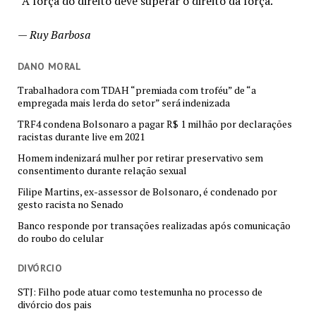
“A força do direito deve superar o direito da força.”
—
Ruy Barbosa
DANO MORAL
Trabalhadora com TDAH “premiada com troféu” de “a
empregada mais lerda do setor” será indenizada
TRF4 condena Bolsonaro a pagar R$ 1 milhão por declarações
racistas durante live em 2021
Homem indenizará mulher por retirar preservativo sem
consentimento durante relação sexual
Filipe Martins, ex-assessor de Bolsonaro, é condenado por
gesto racista no Senado
Banco responde por transações realizadas após comunicação
do roubo do celular
DIVÓRCIO
STJ: Filho pode atuar como testemunha no processo de
divórcio dos pais