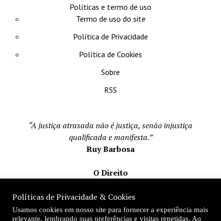
Políticas e termo de uso
Termo de uso do site
Política de Privacidade
Política de Cookies
Sobre
RSS
“A justiça atrasada não é justiça, senão injustiça
qualificada e manifesta.”
Ruy Barbosa
O Direito
Todos os direito reservados 1996-2026
Políticas de Privacidade & Cookies
Mateus Matos
Usamos cookies em nosso site para fornecer a experiência mais
Fundador e Editor-Chefe
relevante, lembrando suas preferências e visitas repetidas. Ao