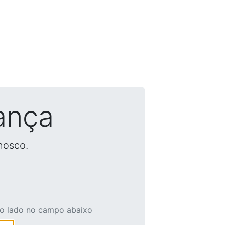
ança
nosco.
ao lado no campo abaixo