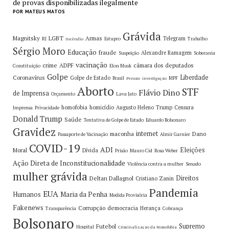
de provas disponibilizadas ilegalmente
POR MATEUS MATOS
Grávida
Magnitsky
LGBT
Armas
Telegram
RJ
Estupro
Trabalho
Incêndio
Sérgio Moro
Educação
fraude
Alexandre Ramagem
Suspeição
Soberania
vacinação
crime
ADPF
câmara dos deputados
Constituição
Elon Musk
Golpe
Liberdade
Coronavírus
Golpe de Estado
Brasil
MPF
Pensão
investigação
Aborto
STF
Flávio Dino
de Imprensa
Orçamento
Lava Jato
homofobia
homicídio
Augusto Heleno
Trump
Censura
Imprensa
Privacidade
Donald Trump
Saúde
Tentativa de Golpe de Estado
Eduardo Bolsonaro
Gravidez
internet
maconha
Dano
Passaporte de Vacinação
Almir Garnier
COVID-19
ADI
Eleições
Moral
Dívida
Prisão
Mauro Cid
Rosa Weber
Ação Direta de Inconstitucionalidade
Violência contra a mulher
Senado
mulher grávida
Direitos
Deltan Dallagnol
Cristiano Zanin
Pandemia
EUA
Maria da Penha
Humanos
Medida Provisória
Fakenews
Corrupção
democracia
Herança
Transparência
Cobrança
Bolsonaro
Supremo
Futebol
Hospital
Criminalização da Homofobia