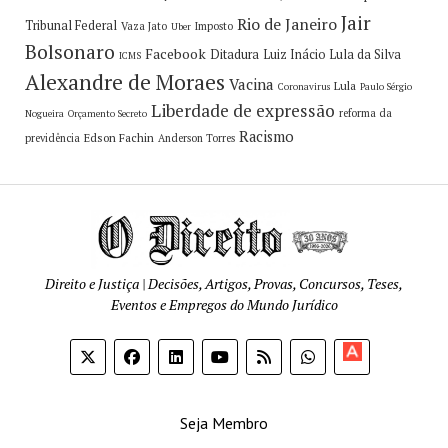
Jair
Rio de Janeiro
Tribunal Federal
Vaza Jato
Imposto
Uber
Bolsonaro
Facebook
Ditadura
Luiz Inácio Lula da Silva
ICMS
Alexandre de Moraes
Vacina
Lula
Coronavirus
Paulo Sérgio
Liberdade de expressão
reforma da
Nogueira
Orçamento Secreto
Racismo
Edson Fachin
previdência
Anderson Torres
Direito e Justiça | Decisões, Artigos, Provas, Concursos, Teses,
Eventos e Empregos do Mundo Jurídico
Apoia-
se
Seja Membro