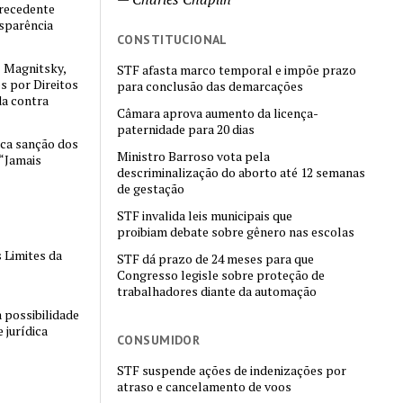
 precedente
nsparência
CONSTITUCIONAL
 Magnitsky,
STF afasta marco temporal e impõe prazo
es por Direitos
para conclusão das demarcações
a contra
Câmara aprova aumento da licença-
paternidade para 20 dias
ica sanção dos
Ministro Barroso vota pela
“Jamais
descriminalização do aborto até 12 semanas
de gestação
STF invalida leis municipais que
proibiam debate sobre gênero nas escolas
 Limites da
STF dá prazo de 24 meses para que
Congresso legisle sobre proteção de
trabalhadores diante da automação
 possibilidade
 jurídica
CONSUMIDOR
STF suspende ações de indenizações por
atraso e cancelamento de voos