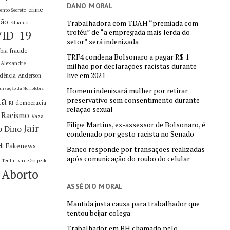
DANO MORAL
crime
ento Secreto
ção
Trabalhadora com TDAH “premiada com
Eduardo
troféu” de “a empregada mais lerda do
ID-19
setor” será indenizada
fraude
bia
TRF4 condena Bolsonaro a pagar R$ 1
Alexandre
milhão por declarações racistas durante
live em 2021
idência
Anderson
alização da Homofobia
Homem indenizará mulher por retirar
da
preservativo sem consentimento durante
democracia
RJ
relação sexual
Racismo
Vaza
Filipe Martins, ex-assessor de Bolsonaro, é
Jair
o Dino
condenado por gesto racista no Senado
a
Fakenews
Banco responde por transações realizadas
o
após comunicação do roubo do celular
Tentativa de Golpe de
Aborto
ASSÉDIO MORAL
Mantida justa causa para trabalhador que
tentou beijar colega
Trabalhador em BH chamado pelo