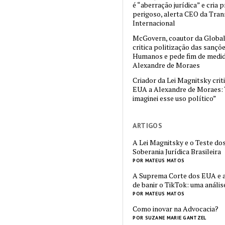
é “aberração jurídica” e cria
perigoso, alerta CEO da Tra
Internacional
McGovern, coautor da Global
critica politização das sançõ
Humanos e pede fim de medid
Alexandre de Moraes
Criador da Lei Magnitsky crit
EUA a Alexandre de Moraes: 
imaginei esse uso político”
ARTIGOS
A Lei Magnitsky e o Teste dos
Soberania Jurídica Brasileira
POR MATEUS MATOS
A Suprema Corte dos EUA e a
de banir o TikTok: uma análise
POR MATEUS MATOS
Como inovar na Advocacia?
POR SUZANE MARIE GANTZEL