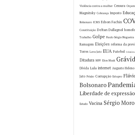
Censura
Violência contra a mulher
Orçam
Educa
Magnitsky
Imposto
Cobrança
COV
Edson Fachin
Bolsonaro
ICMS
Deltan Dallagnol
homofo
Constituição
Golpe
Trabalho
Paulo Sérgio Nogueira
Eleições
Ramagem
reforma da prev
EUA
Futebol
Torres
Lava Jato
Crimin
Grávi
Ditadura
MPF
Elon Musk
internet
Lula
Dívida
Augusto Heleno
Flávi
Corrupção
Jato
Prisão
Estupro
Pandemi
Bolsonaro
Liberdade de expressã
Sérgio Moro
Vacina
Estado