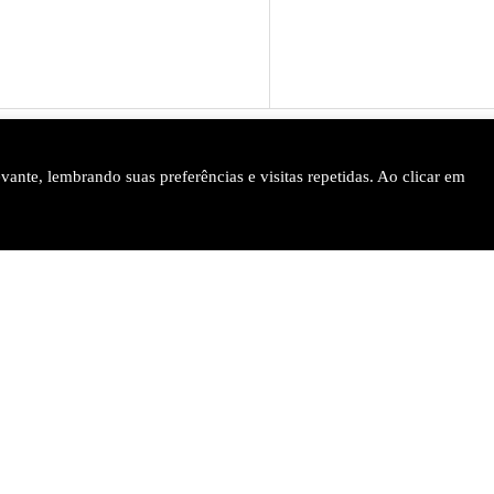
ante, lembrando suas preferências e visitas repetidas. Ao clicar em
 | Decisões, Artigos, Provas, Concursos, Teses, Eventos e Empregos
Apoia-
se
Políticas e termo de
te
Anuncie
Termo de uso do site
Política de Privaci