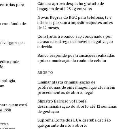
Câmara aprova despacho gratuito de
entorias para
bagagem de até 23 kg em voos
Novas Regras do RGC para telefonia, tv e
internet passam a impedir reajustes antes
o com fundo de
de 12 meses
Construtora e banco são condenados por
atraso na entrega de imóvel e negativação
 divulgam case
indevida
Banco responde por transações realizadas
após comunicação do roubo do celular
rédito pode
ão
ABORTO
cnologia
Liminar afasta criminalização de
tam
profissionais de enfermagem que atuam em
procedimentos de aborto legal
Ministro Barroso vota pela
 para quem está
descriminalização do aborto até 12 semanas
e 1998
de gestação
Suprema Corte dos EUA derruba decisão
tra a
que garante direito a aborto
e provas