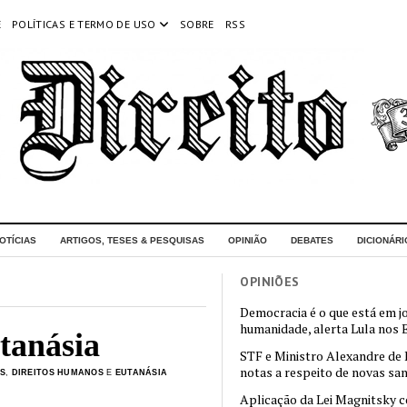
E
POLÍTICAS E TERMO DE USO
SOBRE
RSS
OTÍCIAS
ARTIGOS, TESES & PESQUISAS
OPINIÃO
DEBATES
DICIONÁRI
OPINIÕES
Democracia é o que está em j
humanidade, alerta Lula nos
tanásia
STF e Ministro Alexandre de
notas a respeito de novas sa
AS
,
DIREITOS HUMANOS
E
EUTANÁSIA
Aplicação da Lei Magnitsky 