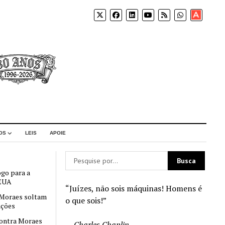
Apoia-
se
OS
LEIS
APOIE
ogo para a
 EUA
“Juízes, não sois máquinas! Homens é
 Moraes soltam
o que sois!”
nções
contra Moraes
—
Charles Chaplin