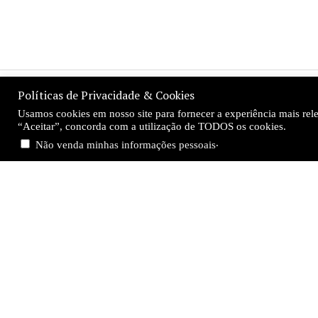
Políticas de Privacidade & Cookies
Usamos cookies em nosso site para fornecer a experiência mais relev
“Aceitar”, concorda com a utilização de TODOS os cookies.
.
Não venda minhas informações pessoais
Direito e Justiça
Seja Membro
Entrar
Contato
Expedien