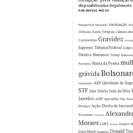
disponibilizadas ilegalmente
POR MATEUS MATOS
vacinação
Passaporte de Vacinação
Alm
câmara do
Cristiano Zanin
Telegram
Gravidez
Coronavírus
investi
Supremo Tribunal Federal
Golpe 
Direitos Humanos
Trump
Soberani
mul
Maria da Penha
Provisória
Bolsonar
grávida
ADI
Liberdade de Imp
Orçamento
STF
Luiz Inácio Lula da Silva
Janeiro
ADPF
maconha
Uber
Brasi
Ação Direta de Inconst
Herança
Alexandr
Privacidade
Incêndio
Moraes
LGBT
Hospital
M
Pensão
Donald Tr
Dano Moral
Suspeição