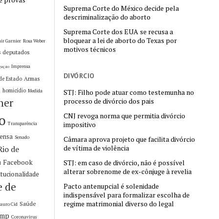
Suprema Corte do México decide pela
descriminalização do aborto
Suprema Corte dos EUA se recusa a
bloquear a lei de aborto do Texas por
ir Garnier
Rosa Weber
motivos técnicos
s deputados
Imprensa
gação
DIVÓRCIO
Armas
de Estado
homicídio
a
Medida
STJ: Filho pode atuar como testemunha no
her
processo de divórcio dos pais
CNJ revoga norma que permitia divórcio
o
impositivo
Transparência
rensa
Senado
Câmara aprova projeto que facilita divórcio
de vítima de violência
Rio de
Facebook
STJ: em caso de divórcio, não é possível
l
alterar sobrenome de ex-cônjuge à revelia
itucionalidade
e de
Pacto antenupcial é solenidade
indispensável para formalizar escolha de
regime matrimonial diverso do legal
Saúde
auro Cid
ump
Coronavirus