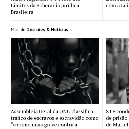
Limites da Soberania Jurídica
com a Lei
Brasileira
Mais de
Decisões & Notícias
Assembleia Geral da ONU classifica
STF conde
tráfico de escravos e escravidão como
de prisão
“o crime mais grave contra a
de Mariel