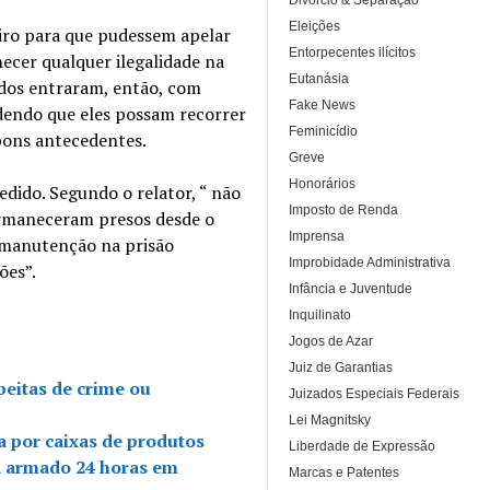
Divórcio & Separação
Eleições
eiro para que pudessem apelar
Entorpecentes ilícitos
ecer qualquer ilegalidade na
Eutanásia
dos entraram, então, com
Fake News
dendo que eles possam recorrer
Feminicídio
bons antecedentes.
Greve
Honorários
edido. Segundo o relator, “ não
Imposto de Renda
permaneceram presos desde o
Imprensa
a manutenção na prisão
Improbidade Administrativa
ões”.
Infância e Juventude
Inquilinato
Jogos de Azar
Juiz de Garantias
peitas de crime ou
Juizados Especiais Federais
Lei Magnitsky
a por caixas de produtos
Liberdade de Expressão
a armado 24 horas em
Marcas e Patentes