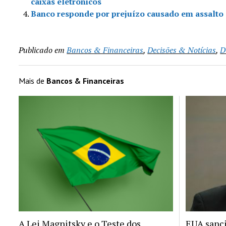
caixas eletrônicos
Banco responde por prejuízo causado em assalto 
Publicado em
Bancos & Financeiras
,
Decisões & Notícias
,
D
Mais de
Bancos & Financeiras
A Lei Magnitsky e o Teste dos
EUA sanc