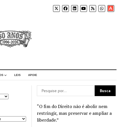
Apoia-
se
OS
LEIS
APOIE
“O fim do Direito não é abolir nem
restringir, mas preservar e ampliar a
liberdade.”