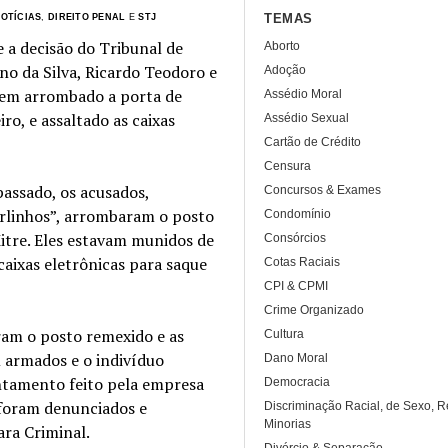
TEMAS
NOTÍCIAS
,
DIREITO PENAL
E
STJ
 a decisão do Tribunal de
Aborto
no da Silva, Ricardo Teodoro e
Adoção
rem arrombado a porta de
Assédio Moral
ro, e assaltado as caixas
Assédio Sexual
Cartão de Crédito
Censura
assado, os acusados,
Concursos & Exames
rlinhos”, arrombaram o posto
Condomínio
itre. Eles estavam munidos de
Consórcios
caixas eletrônicas para saque
Cotas Raciais
CPI & CPMI
Crime Organizado
aram o posto remexido e as
Cultura
m armados e o indivíduo
Dano Moral
antamento feito pela empresa
Democracia
 foram denunciados e
Discriminação Racial, de Sexo, R
Minorias
ara Criminal.