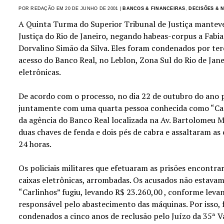
POR REDAÇÃO EM 20 DE JUNHO DE 2001 |
BANCOS & FINANCEIRAS
,
DECISÕES & 
A Quinta Turma do Superior Tribunal de Justiça manteve
Justiça do Rio de Janeiro, negando habeas-corpus a Fabia
Dorvalino Simão da Silva. Eles foram condenados por te
acesso do Banco Real, no Leblon, Zona Sul do Rio de Janei
eletrônicas.
De acordo com o processo, no dia 22 de outubro do ano p
juntamente com uma quarta pessoa conhecida como “Ca
da agência do Banco Real localizada na Av. Bartolomeu M
duas chaves de fenda e dois pés de cabra e assaltaram as 
24 horas.
Os policiais militares que efetuaram as prisões encontr
caixas eletrônicas, arrombadas. Os acusados não estava
“Carlinhos” fugiu, levando R$ 23.260,00 , conforme lev
responsável pelo abastecimento das máquinas. Por isso,
condenados a cinco anos de reclusão pelo Juízo da 35ª V