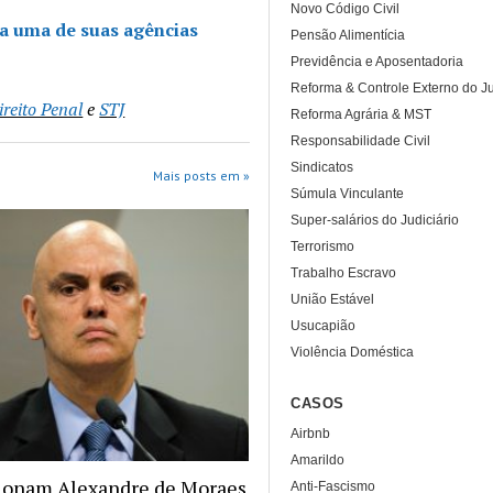
Novo Código Civil
a uma de suas agências
Pensão Alimentícia
Previdência e Aposentadoria
Reforma & Controle Externo do Ju
ireito Penal
e
STJ
Reforma Agrária & MST
Responsabilidade Civil
Sindicatos
Mais posts em »
Súmula Vinculante
Super-salários do Judiciário
Terrorismo
Trabalho Escravo
União Estável
Usucapião
Violência Doméstica
CASOS
Airbnb
Amarildo
ionam Alexandre de Moraes
Anti-Fascismo