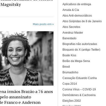
 Magnitsky
Aplicativos de entrega
Arruda & Cia
Atos Anti-democráticos
Atos Golpistas de 8 de Janeiro
Mais posts em »
Atos Secretos
Avestruz Master
Banestado
Biografias não autorizadas
Bloqueio do X (antigo Twitter)
Boate Kiss
Bolão da Mega-Sena
Brexit
Brumadinho
Cassação Eduardo Cunha
Copa 2014
Corona Vírus – COVID-19
na irmãos Brazão a 76 anos
Demóstenes & Cachoeira
 pelo assassinato
Eleições 2002
le Franco e Anderson