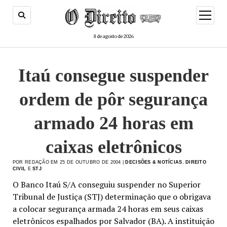
menu
de
abertur
8 de agosto de 2026
Itaú consegue suspender
ordem de pôr segurança
armado 24 horas em
caixas eletrônicos
POR REDAÇÃO EM 25 DE OUTUBRO DE 2004 |
DECISÕES & NOTÍCIAS
,
DIREITO
CIVIL
E
STJ
O Banco Itaú S/A conseguiu suspender no Superior
Tribunal de Justiça (STJ) determinação que o obrigava
a colocar segurança armada 24 horas em seus caixas
eletrônicos espalhados por Salvador (BA). A instituição