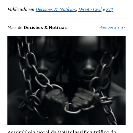
Publicado em
Decisões & Notícias
,
Direito Civil
e
STJ
Mais de
Decisões & Notícias
Mais posts em »
Assembleia Geral da ONU classifica tráfico de