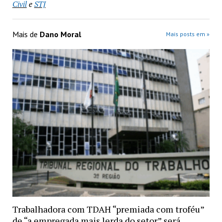
Civil
e
STJ
Mais de
Dano Moral
Mais posts em »
Trabalhadora com TDAH “premiada com troféu”
de “a empregada mais lerda do setor” será