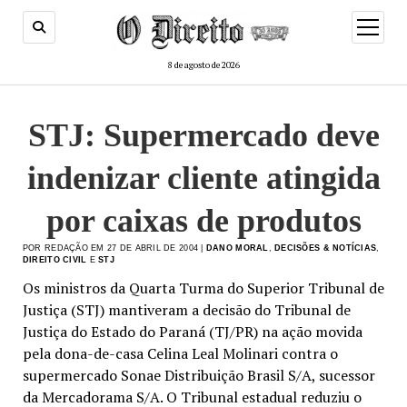
menu
de
abertur
8 de agosto de 2026
STJ: Supermercado deve
indenizar cliente atingida
por caixas de produtos
POR REDAÇÃO EM 27 DE ABRIL DE 2004 |
DANO MORAL
,
DECISÕES & NOTÍCIAS
,
DIREITO CIVIL
E
STJ
Os ministros da Quarta Turma do Superior Tribunal de
Justiça (STJ) mantiveram a decisão do Tribunal de
Justiça do Estado do Paraná (TJ/PR) na ação movida
pela dona-de-casa Celina Leal Molinari contra o
supermercado Sonae Distribuição Brasil S/A, sucessor
da Mercadorama S/A. O Tribunal estadual reduziu o