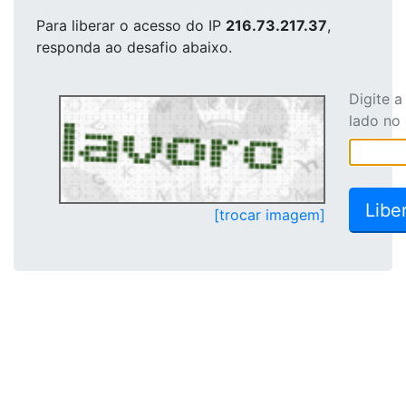
Para liberar o acesso
do IP
216.73.217.37
,
responda ao desafio abaixo.
Digite 
lado no
[trocar imagem]