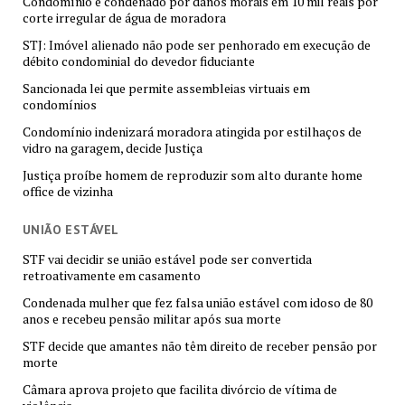
Condomínio é condenado por danos morais em 10 mil reais por
corte irregular de água de moradora
STJ: Imóvel alienado não pode ser penhorado em execução de
débito condominial do devedor fiduciante
Sancionada lei que permite assembleias virtuais em
condomínios
Condomínio indenizará moradora atingida por estilhaços de
vidro na garagem, decide Justiça
Justiça proíbe homem de reproduzir som alto durante home
office de vizinha
UNIÃO ESTÁVEL
STF vai decidir se união estável pode ser convertida
retroativamente em casamento
Condenada mulher que fez falsa união estável com idoso de 80
anos e recebeu pensão militar após sua morte
STF decide que amantes não têm direito de receber pensão por
morte
Câmara aprova projeto que facilita divórcio de vítima de