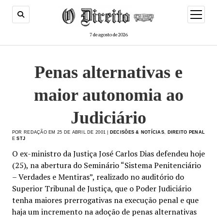
menu
de
abertur
7 de agosto de 2026
Penas alternativas e
maior autonomia ao
Judiciário
POR REDAÇÃO EM 25 DE ABRIL DE 2001 |
DECISÕES & NOTÍCIAS
,
DIREITO PENAL
E
STJ
O ex-ministro da Justiça José Carlos Dias defendeu hoje
(25), na abertura do Seminário “Sistema Penitenciário
– Verdades e Mentiras”, realizado no auditório do
Superior Tribunal de Justiça, que o Poder Judiciário
tenha maiores prerrogativas na execução penal e que
haja um incremento na adoção de penas alternativas