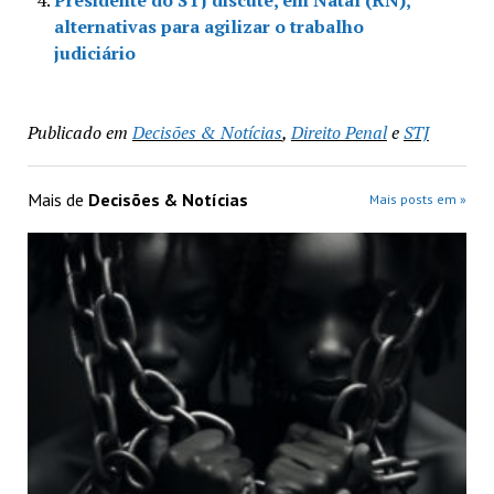
alternativas para agilizar o trabalho
judiciário
Publicado em
Decisões & Notícias
,
Direito Penal
e
STJ
Mais de
Decisões & Notícias
Mais posts em »